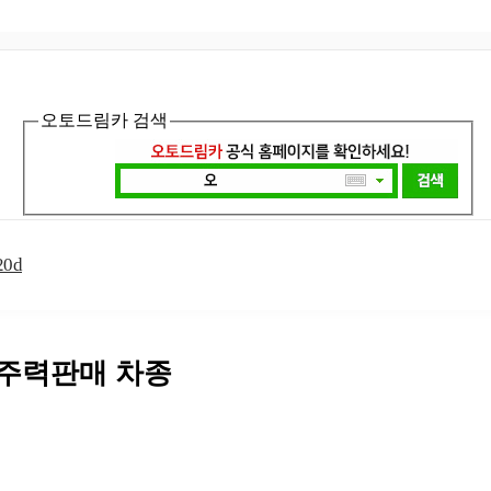
오토드림카 검색
20d
 주력판매 차종