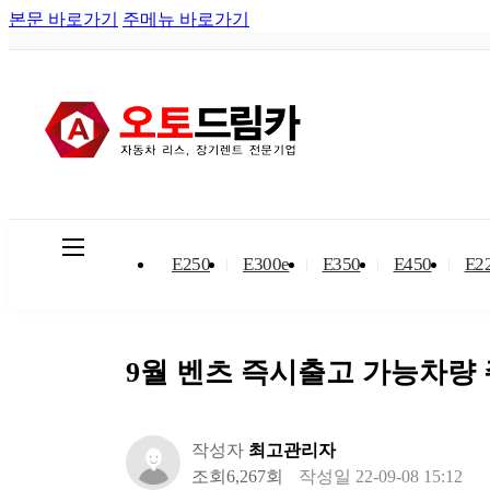
본문 바로가기
주메뉴 바로가기
카테고
리
E250
E300e
E350
E450
E2
9월 벤츠 즉시출고 가능차량
작성자
최고관리자
조회
6,267회
작성일
22-09-08 15:12