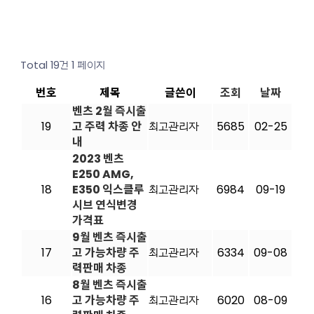
Total 19건
1 페이지
번호
제목
글쓴이
조회
날짜
벤츠 2월 즉시출
19
고 주력 차종 안
최고관리자
5685
02-25
내
2023 벤츠
E250 AMG,
18
E350 익스클루
최고관리자
6984
09-19
시브 연식변경
가격표
9월 벤츠 즉시출
17
고 가능차량 주
최고관리자
6334
09-08
력판매 차종
8월 벤츠 즉시출
16
고 가능차량 주
최고관리자
6020
08-09