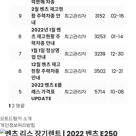
력판매 차종
2월 벤츠 재고현
9
황 주력차종 안
최고관리자
3152
02-16
내
2022년 1월 벤
8
츠 재고현황 주
최고관리자
3253
01-14
력차종 안내
1월 1일 정상영
7
최고관리자
3239
12-30
업 안내
12월 벤츠 재고
6
현황 주력차종
최고관리자
3502
12-21
안내
2022 벤츠 E클
5
래스 가격표
최고관리자
5714
10-08
UPDATE
1
2
맨끝
오토드림카 소개
개인정보처리방침