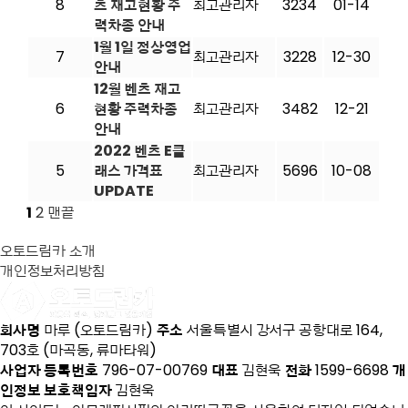
8
츠 재고현황 주
최고관리자
3234
01-14
력차종 안내
1월 1일 정상영업
7
최고관리자
3228
12-30
안내
12월 벤츠 재고
6
현황 주력차종
최고관리자
3482
12-21
안내
2022 벤츠 E클
5
래스 가격표
최고관리자
5696
10-08
UPDATE
1
2
맨끝
오토드림카 소개
개인정보처리방침
회사명
마루 (오토드림카)
주소
서울특별시 강서구 공항대로 164,
703호 (마곡동, 류마타워)
사업자 등록번호
796-07-00769
대표
김현욱
전화
1599-6698
개
인정보 보호책임자
김현욱