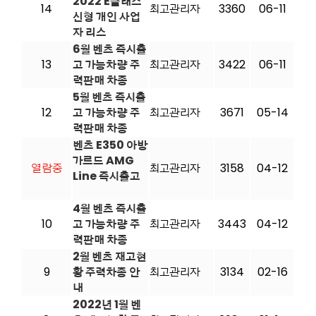
2022 E클래스
14
최고관리자
3360
06-11
신형 개인 사업
자 리스
6월 벤츠 즉시출
13
고 가능차량 주
최고관리자
3422
06-11
력판매 차종
5월 벤츠 즉시출
12
고 가능차량 주
최고관리자
3671
05-14
력판매 차종
벤츠 E350 아방
가르드 AMG
열람중
최고관리자
3158
04-12
Line 즉시출고
4월 벤츠 즉시출
10
고 가능차량 주
최고관리자
3443
04-12
력판매 차종
2월 벤츠 재고현
9
황 주력차종 안
최고관리자
3134
02-16
내
2022년 1월 벤